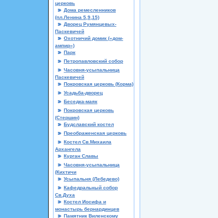
церковь
Дома ремесленников
(пл.Ленина 5,9,15)
Дворец Румянцевых-
Паскевичей
Охотничий домик («дом-
ампир»)
Парк
Петропавловский собор
Часовня-усыпальница
Паскевичей
Покровская церковь (Корма)
Усадьба-дворец
Беседка-маяк
Покровская церковь
(Стершин)
Будславский костел
Преображенская церковь
Костел Св.Михаила
Архангела
Курган Славы
Часовня-усыпальница
(Кихтичи
Усыпальня (Лебедево)
Кафедральный собор
Св.Духа
Костел Иосифа и
монастырь бернардинцев
Памятник Виленскому