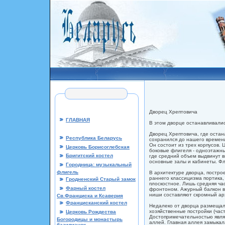
Дворец Хрептовича
ГЛАВНАЯ
В этом дворце останавливалис
Дворец Хрептовича, где остан
Республика Беларусь
сохранился до нашего времени
Он состоит из трех корпусов.
Церковь Борисоглебская
боковые флигеля - одноэтажны
Бригитский костел
где средний объем выдвинут 
основные залы и кабинеты. Фл
Городница: музыкальный
флигель
В архитектуре дворца, построе
раннего классицизма портика
Гродненский Старый замок
плоскостное. Лишь средняя час
Фарный костел
фронтоном. Ажурный балкон в
ниши составляют скромный арх
Св.Франциска и Ксаверия
Францисканский костел
Недалеко от дворца размеща
хозяйственные постройки (част
Церковь Рождества
Достопримечательностью явля
Богородицы и монастырь
аллей. Главная аллея замыкал
базилианок