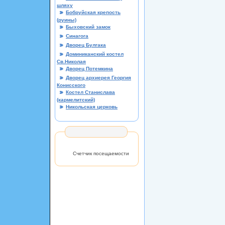
шляху
Бобруйская крепость
(руины)
Быховский замок
Синагога
Дворец Булгака
Доминиканский костел
Св.Николая
Дворец Потемкина
Дворец архиерея Георгия
Конисского
Костел Станислава
(кармелитский)
Никольская церковь
Счетчик посещаемости