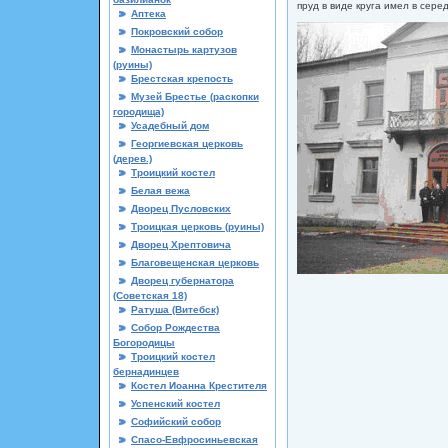
пруд в виде круга имел в сере
Аптека
Покровский собор
Монастырь картузов
(руины)
Брестская крепость
Музей Брестье (раскопки
городища)
Усадебный дом
Георгиевская церковь
(дерев.)
Троицкий костел
Белая вежа
Дворец Пусловских
Троицкая церковь (руины)
Дворец Хрептовича
Благовещенская церковь
Дворец губернатора
(Советская 18)
Ратуша (Витебск)
Собор Рождества
Богородицы
Троицкий костел
бернадинцев
Костел Иоанна Крестителя
Успенский костел
Софийский собор
Спасо-Евфросиньевская