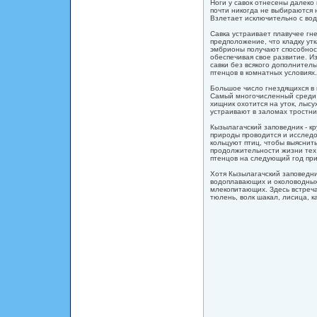
Ноги у савок отнесены далеко
почти никогда не выбираются н
Взлетает исключительно с воды
Савка устраивает плавучее гн
предположение, что кладку ут
эмбрионы получают способнос
обеспечивая свое развитие. Из
савки без всякого дополнител
птенцов в комнатных условиях.
Большое число гнездящихся в 
Самый многочисленный среди 
хищник охотится на уток, лысу
устраивают в заломах тростни
Кызылагачский заповедник - к
природы проводится и исслед
кольцуют птиц, чтобы выяснить
продолжительности жизни тех 
птенцов на следующий год прил
Хотя Кызылагачский заповедни
водоплавающих и околоводных
млекопитающих. Здесь встречаю
тюлень, волк шакал, лисица, к