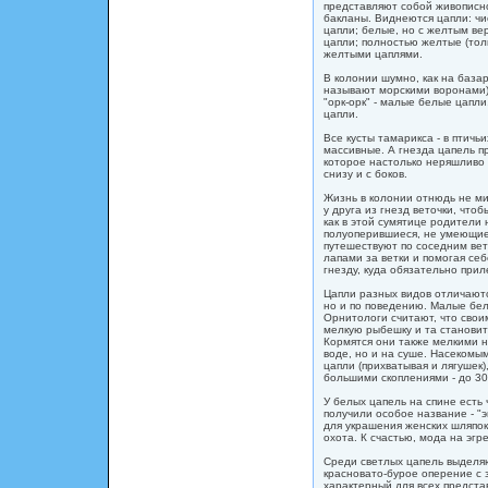
представляют собой живописн
бакланы. Виднеются цапли: ч
цапли; белые, но с желтым ве
цапли; полностью желтые (тол
желтыми цаплями.
В колонии шумно, как на база
называют морскими воронами)
"орк-орк" - малые белые цапли,
цапли.
Все кусты тамарикса - в птичь
массивные. А гнезда цапель п
которое настолько неряшливо 
снизу и с боков.
Жизнь в колонии отнюдь не ми
у друга из гнезд веточки, что
как в этой сумятице родители 
полуоперившиеся, не умеющие
путешествуют по соседним вет
лапами за ветки и помогая се
гнезду, куда обязательно прил
Цапли разных видов отличаютс
но и по поведению. Малые бел
Орнитологи считают, что свои
мелкую рыбешку и та становит
Кормятся они также мелкими н
воде, но и на суше. Насекомы
цапли (прихватывая и лягушек)
большими скоплениями - до 30
У белых цапель на спине есть
получили особое название - "э
для украшения женских шляпок
охота. К счастью, мода на эгр
Среди светлых цапель выделяю
красновато-бурое оперение с
характерный для всех предста