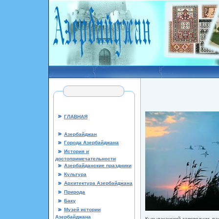
ГЛАВНАЯ
Азербайджан
Города Азербайджана
История и
достопримечательности
Азербайданские праздники
Культура
Архитектура Азербайджана
Природа
Баку
Музей истории
Азербайджана
Кызылагачский заповедник, р