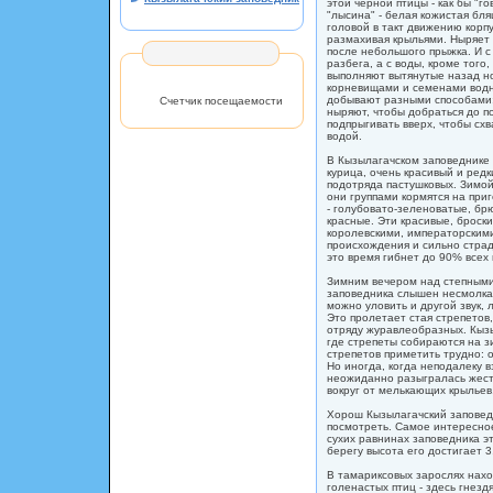
этой черной птицы - как бы "г
"лысина" - белая кожистая бля
головой в такт движению корпу
размахивая крыльями. Ныряет 
после небольшого прыжка. И с 
разбега, а с воды, кроме того,
выполняют вытянутые назад но
корневищами и семенами водн
добывают разными способами:
Счетчик посещаемости
ныряют, чтобы добраться до п
подпрыгивать вверх, чтобы сх
водой.
В Кызылагачском заповеднике 
курица, очень красивый и ред
подотряда пастушковых. Зимой
они группами кормятся на приг
- голубовато-зеленоватые, брю
красные. Эти красивые, броск
королевскими, императорскими
происхождения и сильно страд
это время гибнет до 90% всех 
Зимним вечером над степными
заповедника слышен несмолкае
можно уловить и другой звук, 
Это пролетает стая стрепетов,
отряду журавлеобразных. Кызы
где стрепеты собираются на з
стрепетов приметить трудно: 
Но иногда, когда неподалеку в
неожиданно разыгралась жесто
вокруг от мелькающих крыльев
Хорош Кызылагачский заповедн
посмотреть. Самое интересно
сухих равнинах заповедника эт
берегу высота его достигает 3,
В тамариксовых зарослях нахо
голенастых птиц - здесь гнезд