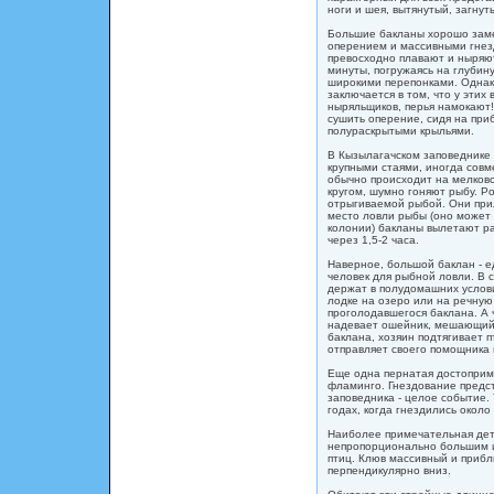
ноги и шея, вытянутый, загнут
Большие бакланы хорошо заме
оперением и массивными гнез
превосходно плавают и ныряют
минуты, погружаясь на глубину
широкими перепонками. Однак
заключается в том, что у этих
ныряльщиков, перья намокают
сушить оперение, сидя на при
полураскрытыми крыльями.
В Кызылагачском заповеднике б
крупными стаями, иногда совм
обычно происходит на мелково
кругом, шумно гоняют рыбу. 
отрыгиваемой рыбой. Они прил
место ловли рыбы (оно может 
колонии) бакланы вылетают ра
через 1,5-2 часа.
Наверное, большой баклан - е
человек для рыбной ловли. В 
держат в полудомашних услов
лодке на озеро или на речную
проголодавшегося баклана. А 
надевает ошейник, мешающий п
баклана, хозяин подтягивает п
отправляет своего помощника 
Еще одна пернатая достоприм
фламинго. Гнездование предст
заповедника - целое событие. 
годах, когда гнездились около
Наиболее примечательная дет
непропорционально большим и
птиц. Клюв массивный и прибл
перпендикулярно вниз.