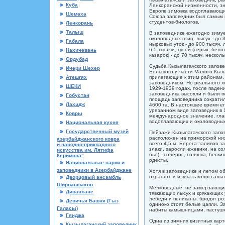
Куба
Ленкоранской низменности, зн
Европе зимовка водоплавающи
Шемаха
Союза заповедник был самым 
студентов-биологов.
Ленкорань
Талыш
В заповеднике ежегодно зиму
околоводных птиц: лысух - до 
Габала
нырковых уток - до 900 тысяч, 
6,5 тысячи, гусей (серых, бел
Нахичевань
казарок) - до 70 тысяч, нескол
Ордубад
Судьба Кызылагачского запове
Ичери Шехер
Большого и части Малого Кызы
Атешгях
прилегающие к этим районам, 
заповедником. Но реального х
ШЕКИ
1929-1939 годах, после паден
заповедника высохли и были п
Гобустан
площадь заповедника сократил
Лахидж
4600 га. В настоящее время ег
урезанном виде заповедник в 
Ковры
международное значение, гла
водоплавающих и околоводных
Национальная кухня
Государственный музей
Пейзажи Кызылагачского запо
расположен на приморской ни
азербайджанского ковра
всего 4,5 м. Берега заливов з
и народно-прикладного
злаки, заросли ежевики, на с
искусства им. Лятифа
бы") - солерос, солянка, бески
Керимова"
рдесты.
Национальные парки и
заповедники в Азеpбайджане
Хотя в заповеднике и летом об
охранять и изучать колоссаль
Дворцовый ансамбль
Ширваншахов
Мелководные, не замерзающи
Диванхане
тявкающих лысух и крякающих 
лебеди и пеликаны, бродят ро
Девичья Башня (Гыз
одиноко стоят белые цапли. 
Галасы)
набиты камышницами, пастушка
Гянджа
Одна из зимних визитных карт
Кызылагачский заповедник