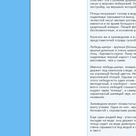
Обитают эти стройные длинно
лагун и морских побережий. Г
постройку, на вершине которо
Птицы погружают голову в вод
надклювье оказывается внизу, 
челюстей несут мелкие роговы
имеются и по краям большого 
цедильный аппарат. Пищей фл
беспозвоночные, в основном 
Конечно же в заповеднике и в
представителей отряда гусеоб
Лебедь-шипун - крупная (больш
крылья длинные и очень широк
птиц - буровато-серое. Лапы ч
надклювье черный нарост ("ши
массивнее, чем у самки.
Именно лебедь-шипун, плавая, 
держит под наклоном к воде, 
на огромный белый цветок. Не
королевской птицей. Однако с
этого лебедя есть один изъян 
мелодичный, а наоборот - низ
всего голоса лебедей слышатс
издает звуки "кгиюрр", а самк
характерный шипящий звук, из-
название.
Заповедник может похвастатьс
книгу утками. Одна из них - м
беловатой с сероватыми разв
Еще один редкий вид - утка-са
посадке на воде: она держит 
птица сидит на воде довольно 
спина скрывается под водой и 
и хвост.