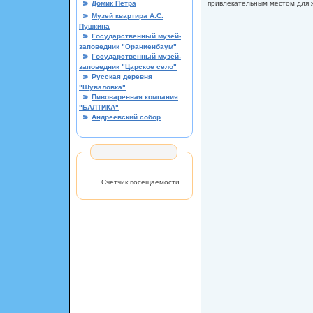
Домик Петра
привлекательным местом для ж
Музей квартира А.С.
Пушкина
Государственный музей-
заповедник "Ораниенбаум"
Государственный музей-
заповедник "Царское село"
Русская деревня
"Шуваловка"
Пивоваренная компания
"БАЛТИКА"
Андреевский собор
Счетчик посещаемости