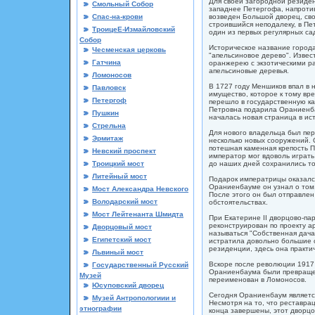
Для своей загородной резиде
Смольный Собор
западнее Петергофа, напротив
Спас-на-крови
возведен Большой дворец, св
строившийся неподалеку, в Пет
ТроицеЕ-Измайловский
один из первых регулярных са
Собор
Историческое название города
Чесменская церковь
"апельсиновое дерево". Извес
Гатчина
оранжерею с экзотическими ра
апельсиновые деревья.
Ломоносов
В 1727 году Меншиков впал в н
Павловск
имущество, которое к тому вр
Петергоф
перешло в государственную ка
Петровна подарила Ораниенбау
Пушкин
началась новая страница в и
Стрельна
Для нового владельца был пе
Эрмитаж
несколько новых сооружений.
потешная каменная крепость 
Невский проспект
император мог вдоволь играть
Троицкий мост
до наших дней сохранились то
Литейный мост
Подарок императрицы оказался
Ораниенбауме он узнал о том,
Мост Александра Невского
После этого он был отправлен 
Володарский мост
обстоятельствах.
Мост Лейтенанта Шмидта
При Екатерине II дворцово-п
реконструирован по проекту а
Дворцовый мост
называться "Собственная дача
Египетский мост
истратила довольно большие с
резиденции, здесь она практи
Львиный мост
Вскоре после революции 1917
Государственный Русский
Ораниенбаума были превраще
Музей
переименован в Ломоносов.
Юсуповский дворец
Сегодня Ораниенбаум являетс
Музей Антропологиии и
Несмотря на то, что реставр
этнографии
конца завершены, этот дворцо