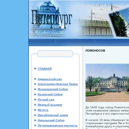
ЛОМОНОСОВ
ГЛАВНАЯ
Адмиралтейство
Александро-Невская Лавра
Исаакиевский Собор
Казанский Собор
Летний сад
Медный всадник
До 1948 года город Ломоносо
Мечеть
этим названием связано немал
Петербурга и его окрестносте
Михайловский замок
В начале 18 века обширная те
Никольский Собор
старинными городами Ям и Ко
Петропавловская крепость
ближайшему другу и соратник