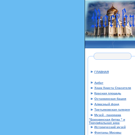
ГЛАВНАЯ
Арбат
Храм Христа Спасителя
Красная площадь
Останкинская башня
Алмазный фонд
Третьяковская галерея
Музей - панорама
"Бородинская битва " и
Триумфальная арка
Исторический музей
Фонтаны Москвы