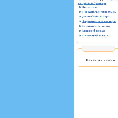
на Цветном бульваре
Китай-город
Новодевичий монастырь
Донской монастырь
Андронников монастырь
Белорусский вокзал
Киевский вокзал
Павелецкий вокзал
Счетчик посещаемости