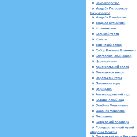
Замоскворечье
Усадьба Петровское-
Разумовское
Усадьба Измайловo
Усадьба Кузьминки
Коломенское
Большой театр
Кремль
Успенский собор
Собор Василия Блаженног
Благовещенский собор
Царь-колокол
Архангельский собор
Московское метро
Воробьевы горы
Поклонная гора
Царицыно
Александровский сад
Ботанический сад
Особняк Мельникова
Особняк Морозова
Метрополь
Битцевский лесопарк
Государственный музей
обороны Москвы
Московский цирк Никулин