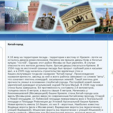
Китай-город
К 16 веку на территории посада - территории к востоку от Кремля - почти не
осталось дворов ремесленников. Насмену им пришли дворы бояр и богатых
купцов -"гостей". Однако этот район Москвы не был укреплён. В случае
опасности его жители должны были, бросив дворы,спасаться в Кремле. В
1534 году по восточной границе пасада был прорыт глубокий ров и насыпан
вал, а в 1535 году началось строительство кирпичных стен и
башен,получивших тогда-же название "Китай-город". Происхождение
названия крепости, авслед за ней и всего района связывают со словом "киты",
что означает плетень изжердей, засыпанных землёй. Такой плетень для
прочности лежал в основании стенКитай-города. Постройкой новой линии
укреплений руководил итальянский зодчий Петрок Малый. В 1538 году новая
стена была завершена. Её протяжённость составила 2,6 километров,
толщина около 6 метров, а высота свыше 6 метров. Начинаясь у
Беклемишевской (Москворецкой) башни Кремля, стена Китай-города шла
вдоль Москвы-реки, далее вверх по современным Китайскому проезду, Старой
и Новой площадям, от Лубянской площади поворачивала вниз к Театральной
площади и Площади Революции до Угловой Арсенальной башни Кремля.
Новая крепость имела 14 башен, из них 6 - воротных. Наиболее известны
Водяные ворота (вели к Москве-реке), Варварские ворота (на пересечении с
улицей Варваркой), Ильинские ворота (на пересечении с улицей Ильинкой) и
самые главные - Иверские или Воскресенские ворота, которые вели на